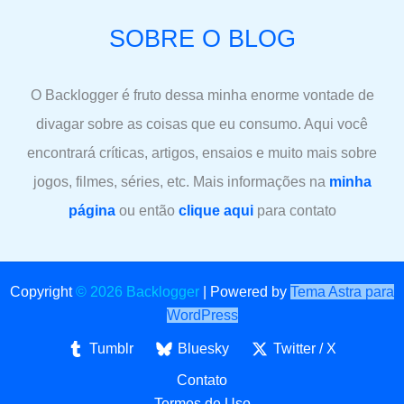
SOBRE O BLOG
O Backlogger é fruto dessa minha enorme vontade de
divagar sobre as coisas que eu consumo. Aqui você
encontrará críticas, artigos, ensaios e muito mais sobre
jogos, filmes, séries, etc. Mais informações na
minha
página
ou então
clique aqui
para contato
Copyright
© 2026 Backlogger
|
Powered by
Tema Astra para
WordPress
Tumblr
Bluesky
Twitter / X
Contato
Termos de Uso