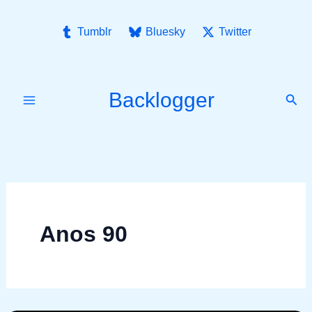
Ir
para
Tumblr
Bluesky
Twitter
o
conteúdo
Backlogger
Pesq
Anos 90