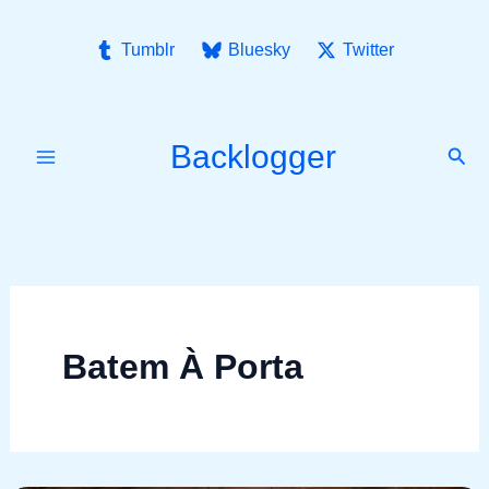
Ir
para
Tumblr
Bluesky
Twitter
o
conteúdo
Backlogger
Pesq
Batem À Porta