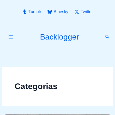
Ir
para
Tumblr
Bluesky
Twitter
o
conteúdo
Backlogger
Pesq
Categorias