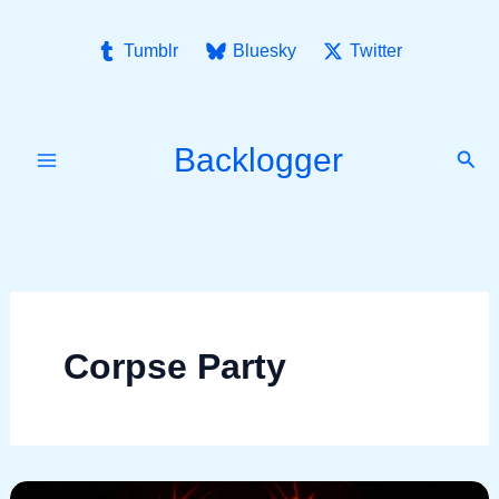
Ir
para
Tumblr
Bluesky
Twitter
o
conteúdo
Backlogger
Pesq
Corpse Party