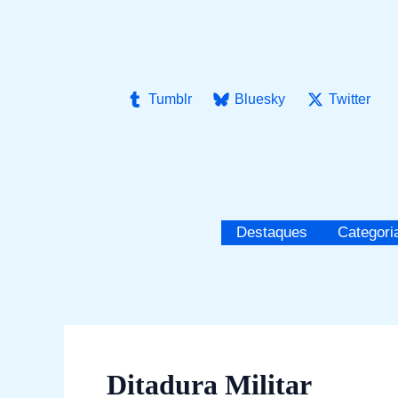
Ir
para
o
conteúdo
Tumblr
Bluesky
Twitter
Destaques
Categori
Ditadura Militar