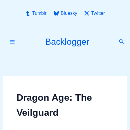
Ir
para
Tumblr
Bluesky
Twitter
o
conteúdo
Backlogger
Pesq
Dragon Age: The
Veilguard