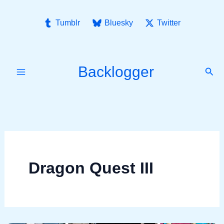
Ir
para
Tumblr
Bluesky
Twitter
o
conteúdo
Backlogger
Pesq
Dragon Quest III