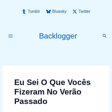
Ir
para
Tumblr
Bluesky
Twitter
o
conteúdo
Backlogger
Pesq
Eu Sei O Que Vocês
Fizeram No Verão
Passado