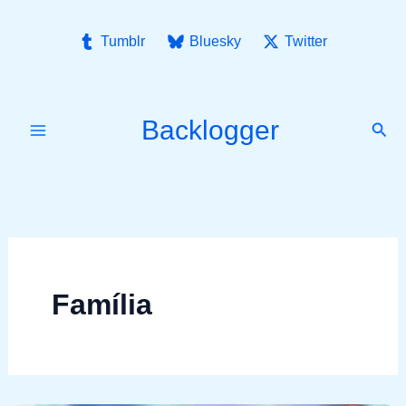
Ir
para
Tumblr
Bluesky
Twitter
o
conteúdo
Backlogger
Pesq
Família