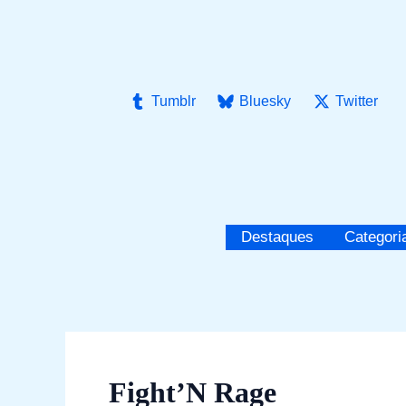
Ir
para
o
conteúdo
Tumblr
Bluesky
Twitter
Destaques
Categori
Fight’N Rage