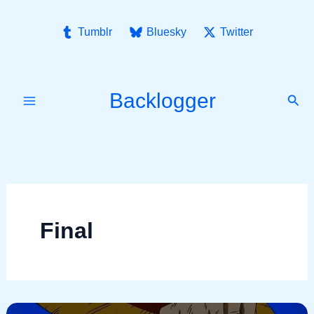
Ir
para
Tumblr
Bluesky
Twitter
o
conteúdo
Backlogger
Pesq
Final