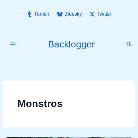
Ir
para
Tumblr
Bluesky
Twitter
o
conteúdo
Backlogger
Pesq
Monstros