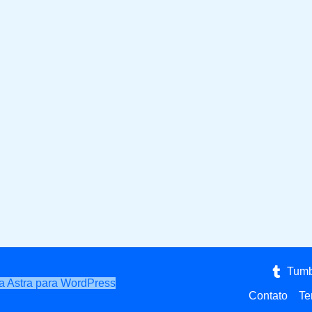
Tumb
 Astra para WordPress
Contato
Te