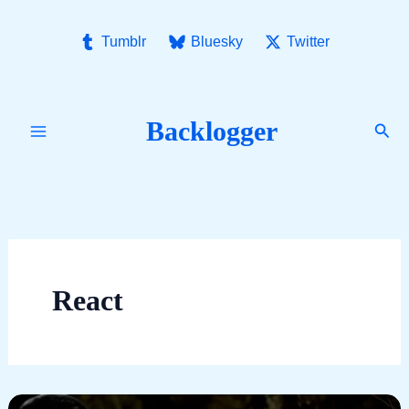
Ir
para
Tumblr
Bluesky
Twitter
o
conteúdo
Backlogger
Pesq
React