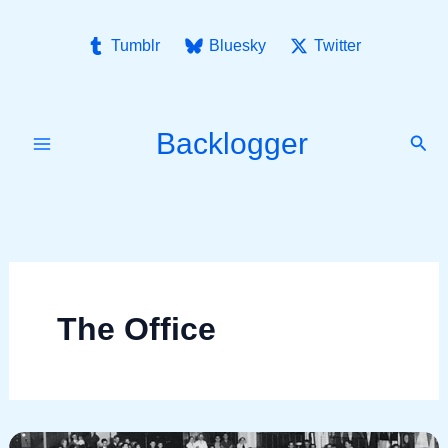
Ir
para
Tumblr
Bluesky
Twitter
o
conteúdo
Backlogger
Pesq
The Office