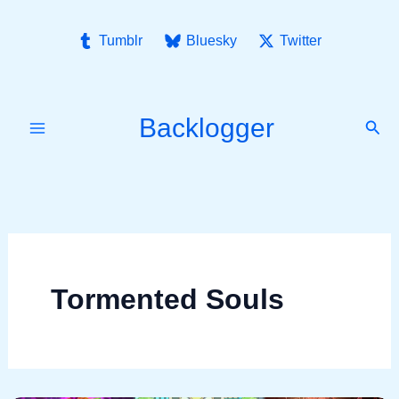
Ir
para
Tumblr
Bluesky
Twitter
o
conteúdo
Backlogger
Pesq
Tormented Souls