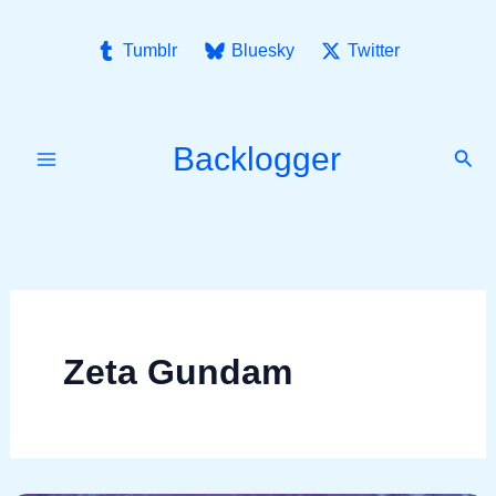
Ir
para
Tumblr
Bluesky
Twitter
o
conteúdo
Backlogger
Pesq
Zeta Gundam