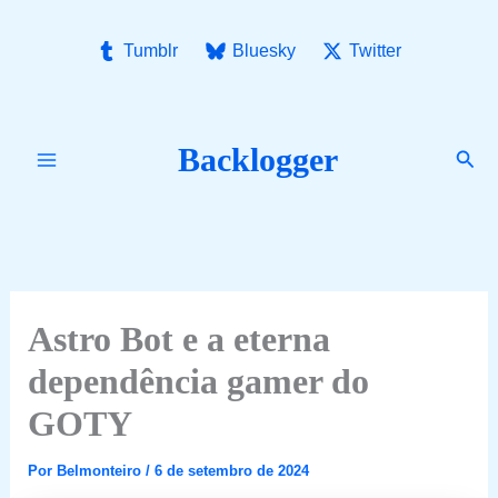
Ir
para
Tumblr
Bluesky
Twitter
o
conteúdo
Backlogger
Pesq
Astro Bot e a eterna
dependência gamer do
GOTY
Por
Belmonteiro
/
6 de setembro de 2024