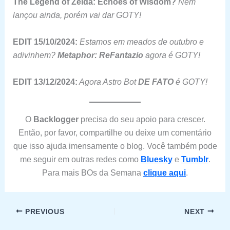
The Legend of Zelda: Echoes of Wisdom?
Nem
lançou ainda, porém vai dar GOTY!
EDIT 15/10/2024:
Estamos em meados de outubro
e
adivinhem?
Metaphor: ReFantazio
agora é GOTY!
EDIT 13/12/2024:
Agora Astro Bot
DE FATO
é GOTY!
O
Backlogger
precisa do seu apoio para crescer.
Então, por favor, compartilhe ou deixe um comentário
que isso ajuda imensamente o blog. Você também pode
me seguir em outras redes como
Bluesky
e
Tumblr
.
Para mais BOs da Semana
clique aqui
.
PREVIOUS
NEXT