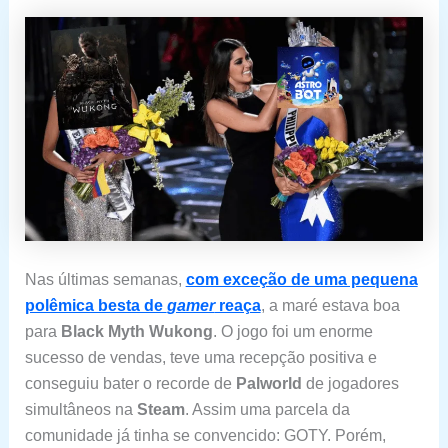
Nas últimas semanas,
com exceção de uma pequena
polêmica besta de
gamer
reaça
, a maré estava boa
para
Black Myth Wukong
. O jogo foi um enorme
sucesso de vendas, teve uma recepção positiva e
conseguiu bater o recorde de
Palworld
de jogadores
simultâneos na
Steam
. Assim uma parcela da
comunidade já tinha se convencido: GOTY. Porém,