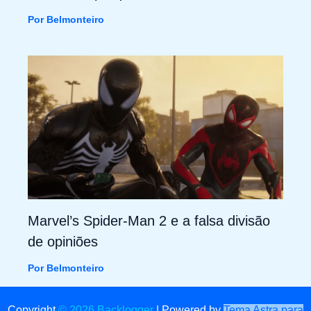
Por
Belmonteiro
Marvel’s Spider-Man 2 e a falsa divisão
de opiniões
Por
Belmonteiro
Copyright
© 2026 Backlogger
|
Powered by
Tema Astra para