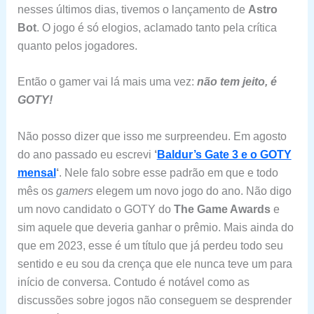
nesses últimos dias, tivemos o lançamento de
Astro
Bot
. O jogo é só elogios, aclamado tanto pela crítica
quanto pelos jogadores.
Então o gamer vai lá mais uma vez:
não tem jeito, é
GOTY!
Não posso dizer que isso me surpreendeu. Em agosto
do ano passado eu escrevi
‘
Baldur’s Gate 3 e o GOTY
mensal
‘
. Nele falo sobre esse padrão em que e todo
mês os
gamers
elegem um novo jogo do ano. Não digo
um novo candidato o GOTY do
The Game Awards
e
sim aquele que deveria ganhar o prêmio. Mais ainda do
que em 2023, esse é um título que já perdeu todo seu
sentido e eu sou da crença que ele nunca teve um para
início de conversa. Contudo é notável como as
discussões sobre jogos não conseguem se desprender