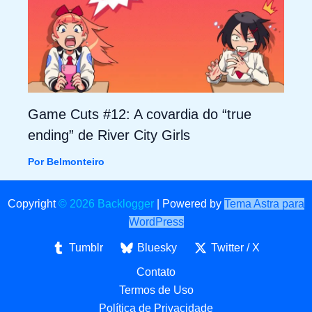
Game Cuts #12: A covardia do “true
ending” de River City Girls
Por
Belmonteiro
Copyright
© 2026 Backlogger
|
Powered by
Tema Astra para
WordPress
Tumblr
Bluesky
Twitter / X
Contato
Termos de Uso
Política de Privacidade