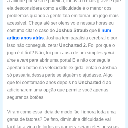
A atitude por si só é patética, todavia o mais grave é que
ela desconsidera como a dificuldade é o menor dos
problemas quando a gente fala em tornar um jogo mais
acessível. Chega até ser ofensivo e nessas horas eu
costumo citar o caso do
Joshua Straub
que li
num
artigo anos atrás
. Joshua tem paralisia cerebral e por
isso não conseguiu zerar
Uncharted
2
. Foi por que o
jogo é difícil? Não, foi por causa de um simples
quick
time
event
para abrir uma porta! Ele não conseguia
apertar o botão na velocidade exigida, então o Joshua
só passaria dessa parte se alguém o ajudasse. Algo
que foi contornado anos depois no
Uncharted
4
ao
adicionarem uma opção que permite você apenas
segurar os botões.
Viram como essa ideia de modo fácil ignora toda uma
gama de fatores? De fato, diminuir a dificuldade vai
facilitar a vida de todos os gamers, sejam eles pessoas