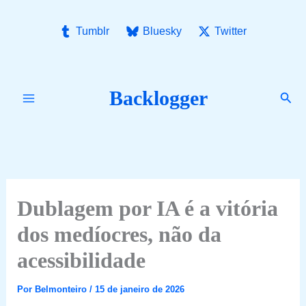
Ir
para
Tumblr
Bluesky
Twitter
o
conteúdo
Backlogger
Pesq
Dublagem por IA é a vitória
dos medíocres, não da
acessibilidade
Por
Belmonteiro
/
15 de janeiro de 2026