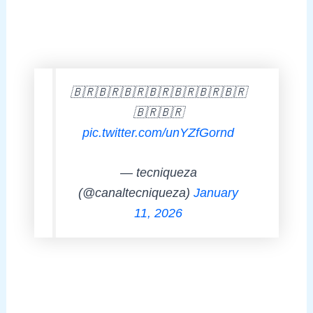
🇧🇷🇧🇷🇧🇷🇧🇷🇧🇷🇧🇷🇧🇷
🇧🇷🇧🇷
pic.twitter.com/unYZfGornd
— tecniqueza
(@canaltecniqueza)
January
11, 2026