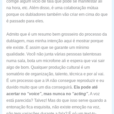
corrige algum vício de fala que pode se manifestar ali
na hora, etc. Além disso, é uma colaboração mútua
porque os dubladores também vão criar em cima do que
é passado para eles.
Admito que é um resumo bem grosseiro do processo da
dublagem, mas minha intenção aqui é mostrar porque
ele existe. É assim que se garante um mínimo
qualidade. Você não junta várias pessoas talentosas
numa sala, bota um microfone ali e espera que vai sair
algo de bom. Qualquer produção cultural é um
somatório de organização, talento, técnica e por aí vai.
É um processo que a IA não consegue reproduzir e eu
duvido muito que um dia conseguirá.
Ela pode até
acertar no
“voice”
, mas nunca no
“acting”
.
A voz
está parecida? Talvez! Mas do que isso serve quando a
entonação fica esquisita, não existe emoção na voz,
não tem variações durante a fala? É só um
text-to-