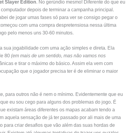
t Slayer Edition
. No gerúndio mesmo! Diferente do que eu
u computador depois de terminar a campanha principal.
acabei de jogar umas fases só para ver se consigo pegar o
omeçou com uma compra despretensiosa nessa última
jogo pelo menos uns 30-60 minutos.
a sua jogabilidade com uma ação simples e direta. Ela
de 80
(em mais de um sentido, mas não vamos nos
nicas e tirar o máximo do básico. Assim ela vem com
cupação que o jogador precisa ter é de eliminar o maior
nte, para outros não é nem o mínimo. Evidentemente que eu
a que eu sou cego para alguns dos problemas do jogo. É
 que existam áreas diferentes os mapas acabam tendo a
om aquela sensação de já ter passado por ali mais de uma
o para criar desafios que vão além das suas hordas de
uir. Existem até algumas tentativas de trazer uns
puzzles
,