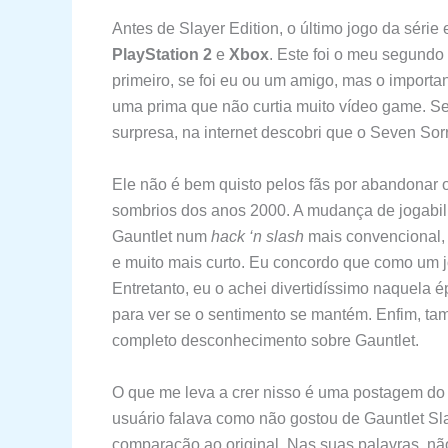
Antes de Slayer Edition, o último jogo da série
PlayStation 2
e
Xbox
. Este foi o meu segundo
primeiro, se foi eu ou um amigo, mas o import
uma prima que não curtia muito vídeo game. Se
surpresa, na internet descobri que o Seven Sor
Ele não é bem quisto pelos fãs por abandonar o
sombrios dos anos 2000. A mudança de jogabil
Gauntlet num
hack ‘n slash
mais convencional
e muito mais curto. Eu concordo que como um 
Entretanto, eu o achei divertidíssimo naquela 
para ver se o sentimento se mantém. Enfim, t
completo desconhecimento sobre Gauntlet.
O que me leva a crer nisso é uma postagem d
usuário falava como não gostou de Gauntlet Sl
comparação ao original. Nas suas palavras, nã