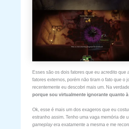
Esses são os dois fatores que eu acredito que
fatores externos, porém não tiram o fato que o 
recentemente eu descobri mais um. Na verdade
porque sou virtualmente ignorante quanto à 
Ok, esse é mais um dos exageros que eu costu
estranho assim. Tenho uma vaga memória de um
gameplay
era exatamente a mesma e me reco