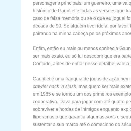
personagens principais: um guerreiro, uma valq
histórico de Gauntlet e todas as versões que te
caso de falsa memória ou se o que eu joguei f
década de 90. Se alguém tiver ideia, por favor,
pairando na minha cabeça pelos próximos ano
Enfim, então eu mais ou menos conhecia Gaunt
ser mais exato, eu só fui descobrir que era p
Contudo, antes de entrar nesse detalhe, vale 
Gauntlet é uma franquia de jogos de ação bem
crawler
hack ‘n slash
, mas quero ser mais exat
em 1985 e se tornou um dos primeiros exemplo
cooperativa. Dava para jogar com até quatro pe
sobreviver a hordas de inimigos enquanto explo
fliperamas o que garantiu algumas
ports
e sequ
sustentar a sua marca até o comecinho do sécu