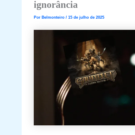
ignorância
Por
Belmonteiro
/
15 de julho de 2025