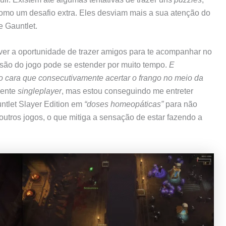
s como um desafio extra. Eles desviam mais a sua atenção do
e Gauntlet.
tiver a oportunidade de trazer amigos para te acompanhar no
rsão do jogo pode se estender por muito tempo.
E
 cara que consecutivamente acertar o frango no meio da
mente
singleplayer
, mas estou conseguindo me entreter
untlet Slayer Edition em
“doses homeopáticas”
para não
 outros jogos, o que mitiga a sensação de estar fazendo a