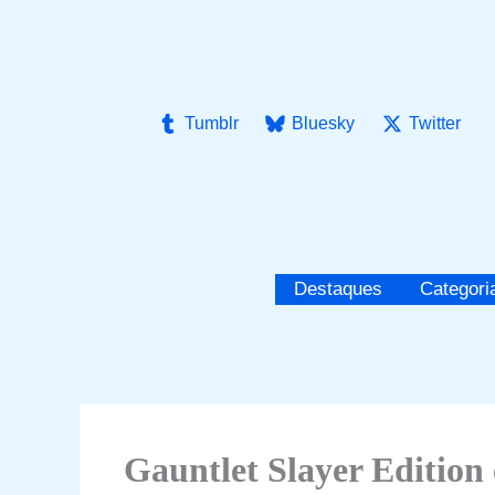
Ir
para
o
conteúdo
Tumblr
Bluesky
Twitter
Destaques
Categori
Gauntlet Slayer Edition