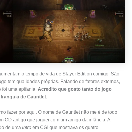
 aumentam o tempo de vida de Slayer Edition comigo. São
jogo tem qualidades próprias. Falando de fatores externos,
 foi uma epifania.
Acredito que gosto tanto do jogo
franquia de Gauntlet.
mo fazer por aqui. O nome de Gauntlet não me é de todo
 CD antigo que joguei com um amigo da infância. A
rdo de uma
intro
em CGI que mostrava os quatro