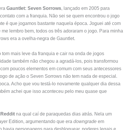
 era
Gauntlet: Seven Sorrows
, lançado em 2005 para
 contato com a franquia. Não sei se quem encontrou o jogo
ante é que jogamos bastante naquela época. Joguei até com
 me lembro bem, todos os três adoraram o jogo. Para minha
rows era a ovelha-negra de Gauntlet.
 tom mais leve da franquia e cair na onda de jogos
idade também não chegou a agradá-los, pois transformou
, com poucos elementos em comum com seus antecessores
jogo de ação o Seven Sorrows não tem nada de especial.
época. Acho que vou testá-lo novamente qualquer dia dessa
ambém achei que isso aconteceu pelo meu quase que
o
Reddit
na qual caí de paraquedas dias atrás. Nela um
ayer Edition, argumentando que era
downgrade
em
o havia personagens para desbloquear, poderes legais e