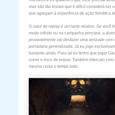
mas são tão triviais que é difícil considerá-lo
que agregam à experiência de ação frenética d
O valor de
replay
é um tanto relativo. Se você 
modo infinito ou na campanha principal, a dive
provavelmente vai desfazer uma amizade com o
porradaria generalizada.
Já eu jogo exclusiva
bastante ainda. Para tal eu tenho que jogar Ga
correr o risco de enjoar. Também intercalo com
mesma coisa o tempo todo.