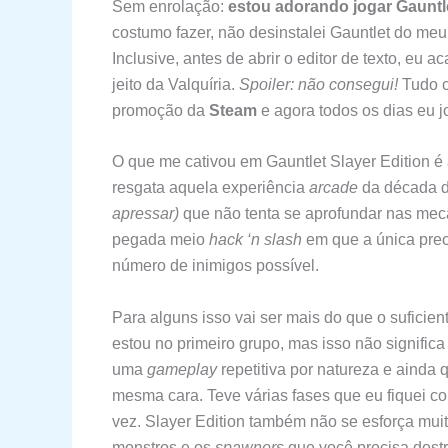
Sem enrolação:
estou adorando jogar Gauntle
costumo fazer, não desinstalei Gauntlet do me
Inclusive, antes de abrir o editor de texto, eu 
jeito da Valquíria.
Spoiler: não consegui!
Tudo c
promoção da
Steam
e agora todos os dias eu 
O que me cativou em Gauntlet Slayer Edition é 
resgata aquela experiência
arcade
da década 
apressar)
que não tenta se aprofundar nas mecâ
pegada meio
hack ‘n slash
em que a única preo
número de inimigos possível.
Para alguns isso vai ser mais do que o suficie
estou no primeiro grupo, mas isso não signific
uma
gameplay
repetitiva por natureza e ainda
mesma cara. Teve várias fases que eu fiquei c
vez. Slayer Edition também não se esforça muit
monstros e os
spawners
que você precisa destr