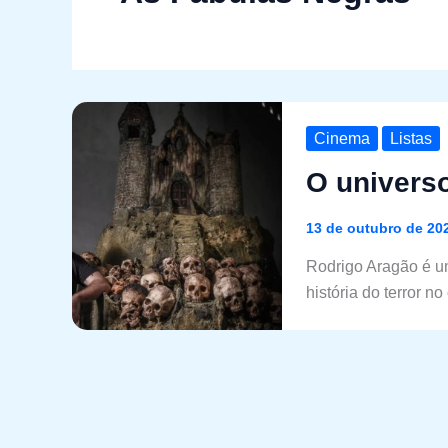
Cinema
Listas
O universo
13 de outubro de 20
Rodrigo Aragão é um
história do terror n