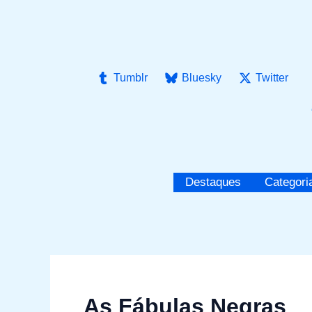
Ir
para
o
conteúdo
Tumblr
Bluesky
Twitter
Destaques
Categori
As Fábulas Negras