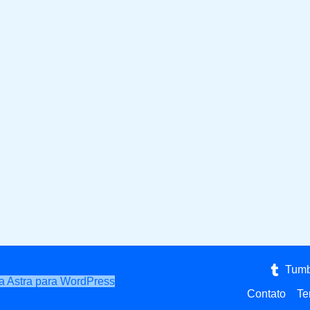
Tumb
 Astra para WordPress
Contato
Te