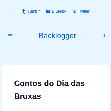
Ir
para
Tumblr
Bluesky
Twitter
o
conteúdo
Backlogger
Pesq
Contos do Dia das
Bruxas