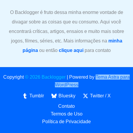
O Backlogger é fruto dessa minha enorme vontade de
divagar sobre as coisas que eu consumo. Aqui você
encontrará críticas, artigos, ensaios e muito mais sobre
jogos, filmes, séries, etc. Mais informações na
minha
página
ou então
clique aqui
para contato
Copyright
© 2026 Backlogger
|
Powered by
Tema Astra para
WordPress
Tumblr
Bluesky
Twitter / X
Contato
Termos de Uso
Política de Privacidade