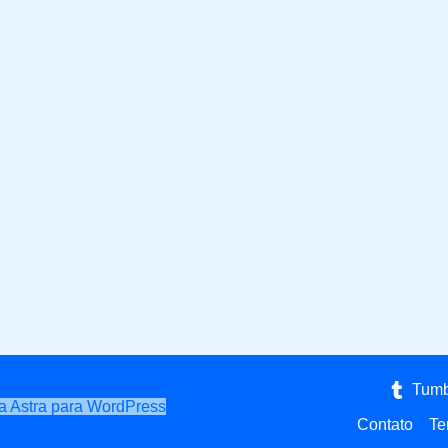
Tumb
 Astra para WordPress
Contato
Te