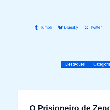
Ir
para
o
conteúdo
Tumblr
Bluesky
Twitter
Destaques
Categori
O Prisioneiro de Zen