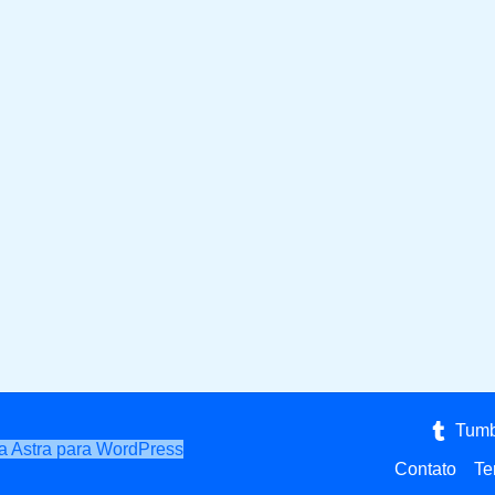
Tumb
 Astra para WordPress
Contato
Te