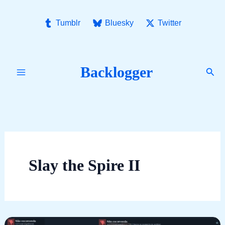
Ir
para
Tumblr
Bluesky
Twitter
o
conteúdo
Backlogger
Pesq
Slay the Spire II