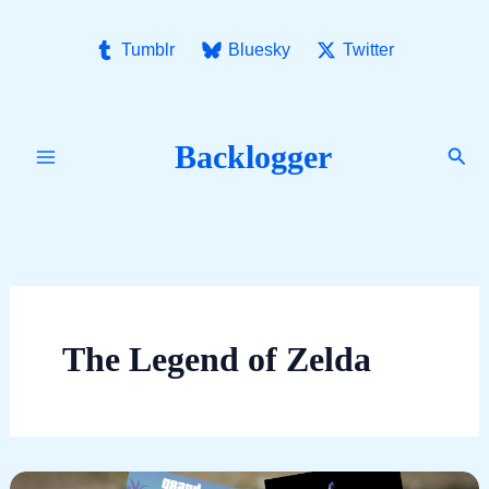
Ir
para
Tumblr
Bluesky
Twitter
o
conteúdo
Backlogger
Pesq
The Legend of Zelda