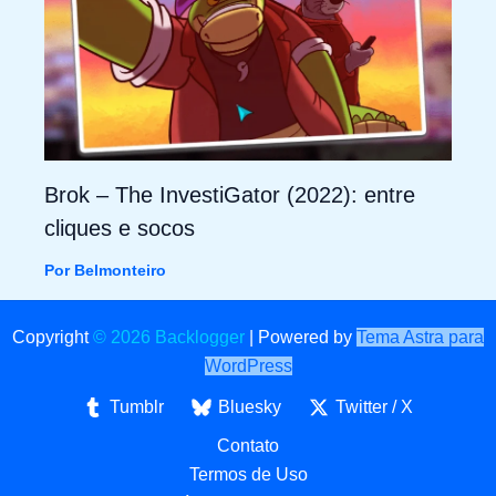
Brok – The InvestiGator (2022): entre
cliques e socos
Por
Belmonteiro
Copyright
© 2026 Backlogger
|
Powered by
Tema Astra para
WordPress
Tumblr
Bluesky
Twitter / X
Contato
Termos de Uso