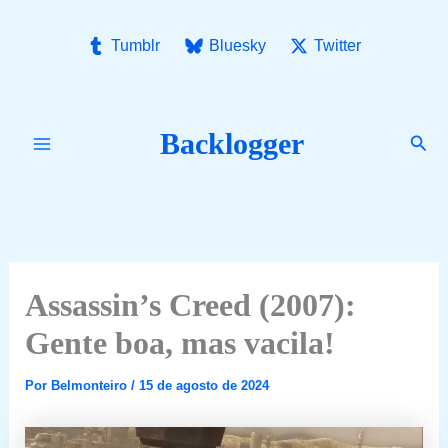
Ir
para
Tumblr
Bluesky
Twitter
o
conteúdo
Backlogger
Pesq
Assassin’s Creed (2007):
Gente boa, mas vacila!
Por
Belmonteiro
/
15 de agosto de 2024