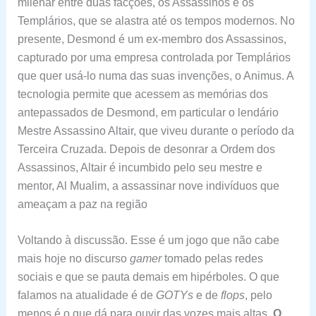
milenar entre duas facções, os Assassinos e os
Templários, que se alastra até os tempos modernos. No
presente, Desmond é um ex-membro dos Assassinos,
capturado por uma empresa controlada por Templários
que quer usá-lo numa das suas invenções, o Animus. A
tecnologia permite que acessem as memórias dos
antepassados de Desmond, em particular o lendário
Mestre Assassino Altair, que viveu durante o período da
Terceira Cruzada. Depois de desonrar a Ordem dos
Assassinos, Altair é incumbido pelo seu mestre e
mentor, Al Mualim, a assassinar nove indivíduos que
ameaçam a paz na região
Voltando à discussão. Esse é um jogo que não cabe
mais hoje no discurso
gamer
tomado pelas redes
sociais e que se pauta demais em hipérboles. O que
falamos na atualidade é de
GOTYs
e de
flops
, pelo
menos é o que dá para ouvir das vozes mais altas.
O