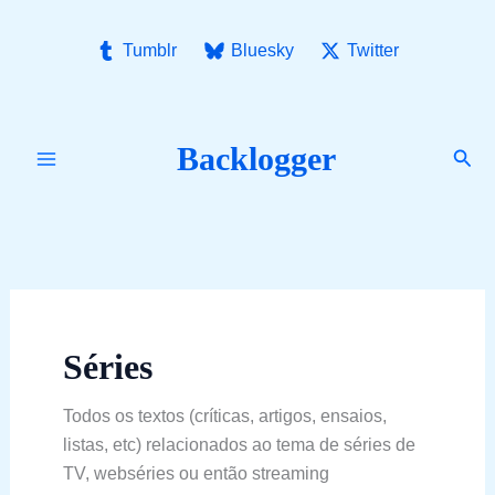
Ir
para
Tumblr
Bluesky
Twitter
o
conteúdo
Backlogger
Pesq
Séries
Todos os textos (críticas, artigos, ensaios,
listas, etc) relacionados ao tema de séries de
TV, webséries ou então streaming