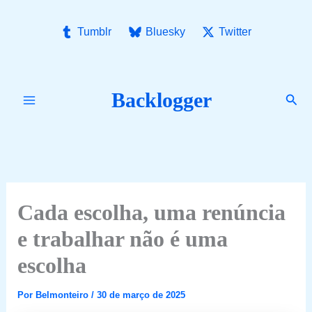
Ir
para
Tumblr
Bluesky
Twitter
o
conteúdo
Backlogger
Pesq
Cada escolha, uma renúncia
e trabalhar não é uma
escolha
Por
Belmonteiro
/
30 de março de 2025