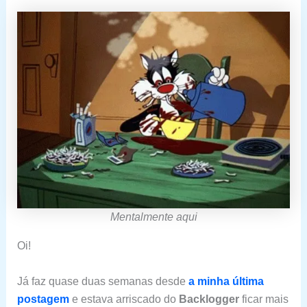
Mentalmente aqui
Oi!
Já faz quase duas semanas desde
a minha última
postagem
e estava arriscado do
Backlogger
ficar mais