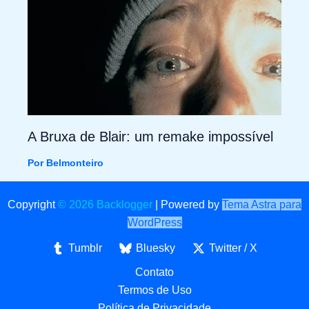
A Bruxa de Blair: um remake impossível
Por
Belmonteiro
Copyright
© 2026 Backlogger
|
Powered by
Tema Astra para
WordPress
Tumblr
Bluesky
Twitter / X
Contato
Termos de Uso
Política de Privacidade