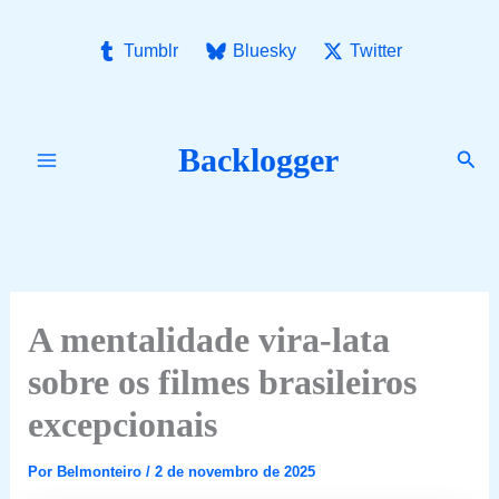
Ir
para
Tumblr
Bluesky
Twitter
o
conteúdo
Backlogger
Pesq
A mentalidade vira-lata
sobre os filmes brasileiros
excepcionais
Por
Belmonteiro
/
2 de novembro de 2025