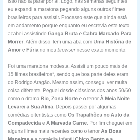
isso não ia parar por aí. Logo, nas semanas seguintes
eu expandi a maratona pegando alguns outros filmes
brasileiros para assistir. Processo este que ainda está
em andamento porque enquanto eu escrevia este texto
acabei assistindo
Ganga Bruta
e
Cabra Marcado Para
Morrer
. Além disso, tem uma aba com
Uma História de
Amor e Fúria
no meu
browser
nesse exato momento.
Foi uma maratona modesta. Assisti um pouco mais de
15 filmes brasileiros*, sendo que boa parte deles eram
do Rodrigo Aragão. Mesmo assim, consegui ver muita
coisa diferente. Peguei desde clássicos dos anos 50/60
como o drama
Rio, Zona Norte
e o terror
À Meia Noite
Levarei a Sua Alma
. Depois passei por algumas
comédias oitentistas como
Os Trapalhões no Auto da
Compadecida
e
A Marvada Carne
. Por fim cheguei em
alguns filmes mais recentes como o terror
As Boas
Maneiras
e a
comédia infantil
Chico Bento e a