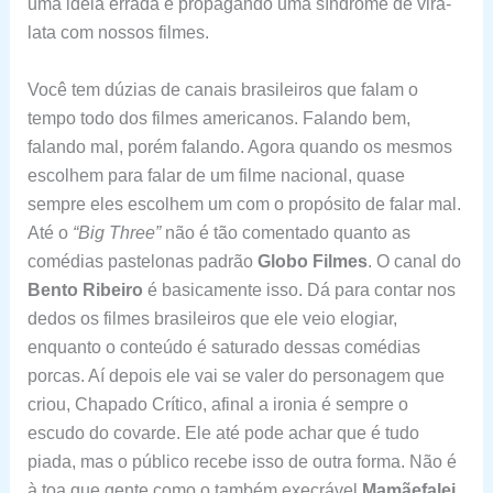
uma ideia errada e propagando uma síndrome de vira-
lata com nossos filmes.
Você tem dúzias de canais brasileiros que falam o
tempo todo dos filmes americanos. Falando bem,
falando mal, porém falando. Agora quando os mesmos
escolhem para falar de um filme nacional, quase
sempre eles escolhem um com o propósito de falar mal.
Até o
“Big Three”
não é tão comentado quanto as
comédias pastelonas padrão
Globo Filmes
. O canal do
Bento Ribeiro
é basicamente isso. Dá para contar nos
dedos os filmes brasileiros que ele veio elogiar,
enquanto o conteúdo é saturado dessas comédias
porcas. Aí depois ele vai se valer do personagem que
criou, Chapado Crítico, afinal a ironia é sempre o
escudo do covarde. Ele até pode achar que é tudo
piada, mas o público recebe isso de outra forma. Não é
à toa que gente como o
também execrável
Mamãefalei