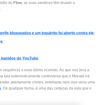
sódio do
Flow
, as suas sandices têm levado a
.
perfis bloqueados e um inquérito foi aberto contra ele
;
os
;
e banidos do YouTube
.
sequência a esse último ocorrido. Ao que nos leva a
ma fala eufemisticamente controversa que o Monark irá
efender abertamente crimes, entretanto nem isso seria uma
o
. De qualquer forma, é uma das certezas da vida que o