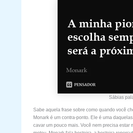
Sábias pal
Sabe aquela frase sobre como quando você ch
Monark é um contra-ponto. Ele é uma daquelas 
cavar um pouco mais. Você nem precisa estar mui
meteu. Monark fala besteira, a besteira repercu