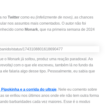
va no
Twitter
como eu
(infelizmente de novo)
, as chances
cular nos assuntos mais comentados. O autor não foi
conhecido como
Monark
, que na primeira semana de 2024
arkbanido/status/1743108801618690477
e o Monark já soltou, produz uma reação paradoxal. Ao
 revolta)
com o que ele escreveu, também lá no fundo da
 ele falaria algo desse tipo. Pessoalmente, eu sabia que
Pipokinha e a corrida do ultraje
. Nele eu comento sobre
rogas se enfiou nos últimos anos onde ele não tem outra forma
lando barbaridades cada vez maiores. Esse é o
modus