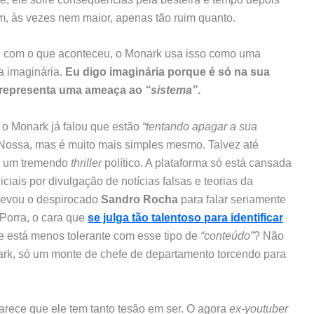
om, às vezes nem maior, apenas tão ruim quanto.
 com o que aconteceu, o Monark usa isso como uma
a imaginária.
Eu digo imaginária porque é
só na sua
 representa uma ameaça ao
“sistema”
.
o Monark já falou que estão
“tentando apagar a sua
 Nossa, mas é muito mais simples mesmo. Talvez até
é um tremendo
thriller
político. A plataforma só está cansada
iais por divulgação de notícias falsas e teorias da
 levou o despirocado
Sandro Rocha
para falar seriamente
Porra, o cara que
se julga tão talentoso para identificar
 está menos tolerante com esse tipo de
“conteúdo”
? Não
rk, só um monte de chefe de departamento torcendo para
arece que ele tem tanto tesão em ser. O agora
ex-youtuber