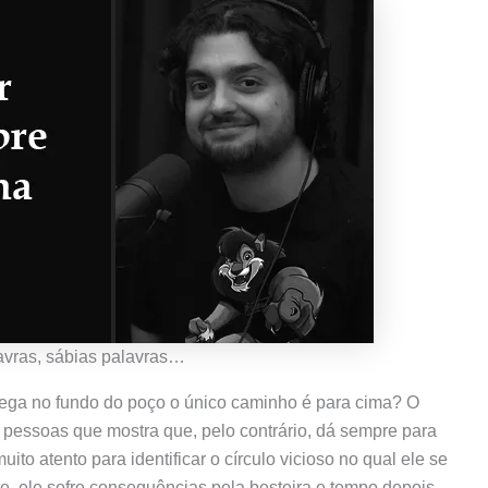
avras, sábias palavras…
ega no fundo do poço o único caminho é para cima? O
pessoas que mostra que, pelo contrário, dá sempre para
to atento para identificar o círculo vicioso no qual ele se
te, ele sofre consequências pela besteira e tempo depois