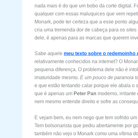
nada mais é do que um bobo da corte digital. F
qualquer com essas maluquices que vem repetin
Monark, pode ter certeza que a esse ponto algu
cria uma tremenda dor de cabeça para os sites 
dele, é apenas para as marcas que querem inve
Sabe aquele
meu texto sobre o redemoinho d
relativamente conhecidos na internet? O Monark
pequena diferença. O problema dele não é intol
imaturidade mesmo.
E um pouco de paranoia 
e que estão tentando calar porque ele abala o
que é apenas um
Peter Pan
moderno, irritante
nem mesmo entende direito e sofre as consequ
E vejam bem, eu nem nego que tem sofrido um cer
Tem bolsonarista que pediu abertamente por g
também não vejo o Monark como uma vítima do