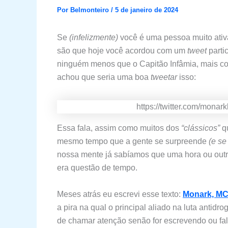
Por
Belmonteiro
/
5 de janeiro de 2024
Se
(infelizmente)
você é uma pessoa muito ati
são que hoje você acordou com um
tweet
parti
ninguém menos que o Capitão Infâmia, mais 
achou que seria uma boa
tweetar
isso:
https://twitter.com/mon
Essa fala, assim como muitos dos
“clássicos”
qu
mesmo tempo que a gente se surpreende
(e se
nossa mente já sabíamos que uma hora ou outra
era questão de tempo.
Meses atrás eu escrevi esse texto:
Monark, MC 
a pira na qual o principal aliado na luta antid
de chamar atenção senão for escrevendo ou fa