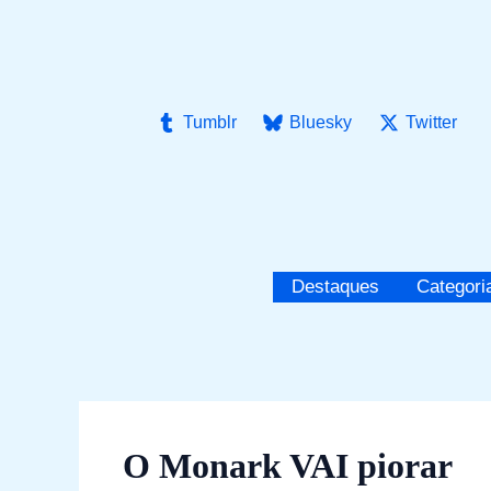
Ir
para
o
conteúdo
Tumblr
Bluesky
Twitter
Destaques
Categori
O Monark VAI piorar