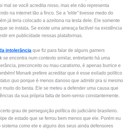
oi mal se você acredita nisso, mas ele não representa
do na internet tão a finco. Se a
“elite”
tivesse medo do
ém já teria colocado a azeitona na testa dele. Ele somente
que se instala. Se existe uma ameaça factível na existência
stir em publicidade nessas plataformas.
a intolerância
que fiz para falar de alguns
gamers
 se encontra num contexto similar, entretanto há uma
erância, preconceito ou mau-caratismo, é apenas burrice e
também!
Monark prefere acreditar que é esse exilado político
status quo
porque é menos danoso que admitir pra si mesmo
 e muito do besta. Ele se meteu a defender uma causa que
ências da sua própria falta de bom-senso constantemente.
to grau de perseguição política do judiciário brasileiro.
olpe de estado que se ferrou bem menos que ele. Porém eu
 sistema como ele e alguns dos seus ainda defensores