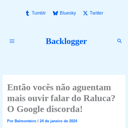
Ir
para
Tumblr
Bluesky
Twitter
o
conteúdo
Backlogger
Pesq
Então vocês não aguentam
mais ouvir falar do Raluca?
O Google discorda!
Por
Belmonteiro
/
24 de janeiro de 2024