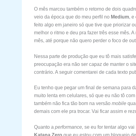
O mês marcou também o retorno de dois quadros
veio da época que do meu perfil no
Medium
, e
feito algo em janeiro só que tive que priorizar 
melhor o ritmo e deu pra fazer três esse mês. 
mês, até porque não quero perder o foco de outr
Nessa parte de produção que eu tô mais satisfe
preocupação era não ser capaz de manter o sit
contrário. A seguir comentarei de cada texto p
Eu tenho que pegar um final de semana para d
muito lenta em celulares, só que eu não tô com
também não fica tão bom na versão
mobile
quan
demais com ele pra trocar. Vai ficar assim e re
Quanto a
performance,
se eu for tentar algo v
Katana Zero
que eu estou com um bloqueio de e