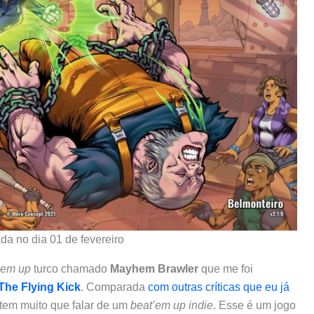
ada no dia 01 de fevereiro
’em up
turco chamado
Mayhem Brawler
que me foi
The Flying Kick
. Comparada
com outras críticas que eu já
 tem muito que falar de um
beat’em up
indie
. Esse é um jogo