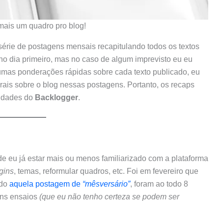
 mais um quadro pro blog!
série de postagens mensais recapitulando todos os textos
 no dia primeiro, mas no caso de algum imprevisto eu eu
r umas ponderações rápidas sobre cada texto publicado, eu
ais sobre o blog nessas postagens. Portanto, os recaps
idades do
Backlogger
.
de eu já estar mais ou menos familiarizado com a plataforma
gins
, temas, reformular quadros, etc. Foi em fevereiro que
ndo
aquela postagem de
“mêsversário”
, foram ao todo 8
 uns ensaios
(que eu não tenho certeza se podem ser