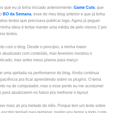
 que eu já tinha iniciado anteriormente:
Game Cuts
, que
 o
BO da Semana
, esse do meu blog anterior e que já tinha
outros textos que precisava publicar logo. Agora já peguei
A minha ideia é tentar manter uma média de pelo menos 2 por
os textos.
ito com o blog. Desde o princípio, a minha maior
e atualizado com conteúdo, mas fevereiro mostrou o
ublicado, mas antes meus planos para março:
ar uma ajeitada na
performance
do blog. Ainda continua
 paciência pra ficar aprendendo sobre os
plugins
. O tema
to na de computador, mas a esse ponto eu me acostumei
zo para atualizarem no futuro pra melhorar o
layout.
ai ser mais ali pra metade do mês. Porque tem um texto sobre
scritor terrível para terminar, porém vou tentar a todo custo