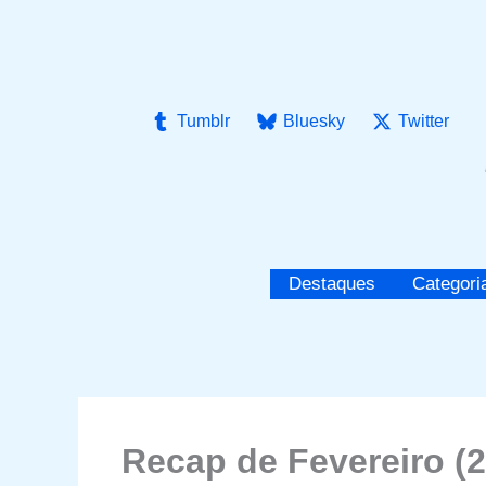
Ir
para
o
conteúdo
Tumblr
Bluesky
Twitter
Destaques
Categori
Recap de Fevereiro (