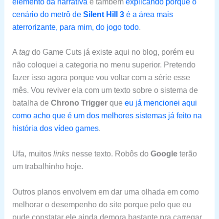
elemento da narrativa
e também
explicando porque o
cenário do metrô de
Silent Hill 3
é a área mais
aterrorizante, para mim, do jogo todo
.
A
tag
do Game Cuts já existe aqui no blog, porém eu
não coloquei a categoria no menu superior. Pretendo
fazer isso agora porque vou voltar com a série esse
mês. Vou reviver ela com um texto sobre o sistema de
batalha de
Chrono Trigger
que
eu já mencionei aqui
como acho que é um dos melhores sistemas já feito na
história dos vídeo games
.
Ufa, muitos
links
nesse texto. Robôs do
Google
terão
um trabalhinho hoje.
Outros planos envolvem em dar uma olhada em como
melhorar o desempenho do site porque pelo que eu
pude constatar ele ainda demora bastante pra carregar