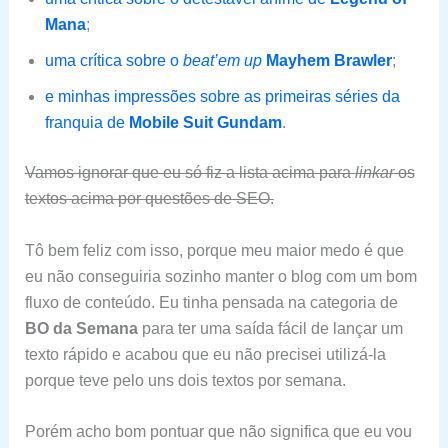
Mana
;
uma crítica sobre o
beat’em up
Mayhem Brawler
;
e minhas impressões sobre as primeiras séries da
franquia de
Mobile Suit Gundam
.
Vamos ignorar que eu só fiz a lista acima para
linkar
os
textos acima por questões de SEO.
Tô bem feliz com isso, porque meu maior medo é que
eu não conseguiria sozinho manter o blog com um bom
fluxo de conteúdo. Eu tinha pensada na categoria de
BO da Semana
para ter uma saída fácil de lançar um
texto rápido e acabou que eu não precisei utilizá-la
porque teve pelo uns dois textos por semana.
Porém acho bom pontuar que não significa que eu vou