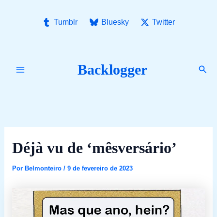
Ir
para
Tumblr
Bluesky
Twitter
o
conteúdo
Backlogger
Pesq
Déjà vu de ‘mêsversário’
Por
Belmonteiro
/
9 de fevereiro de 2023