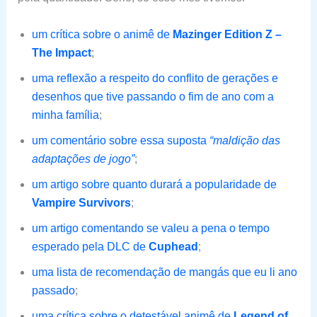
um crítica sobre o animê de
Mazinger Edition Z –
The Impact
;
uma reflexão a respeito do conflito de gerações e
desenhos que tive passando o fim de ano com a
minha família
;
um comentário sobre essa suposta
“maldição das
adaptações de jogo”
;
um artigo sobre quanto durará a popularidade de
Vampire Survivors
;
um artigo comentando se valeu a pena o tempo
esperado pela DLC de
Cuphead
;
uma lista de recomendação de mangás que eu li ano
passado
;
uma crítica sobre o detestável animê de
Legend of