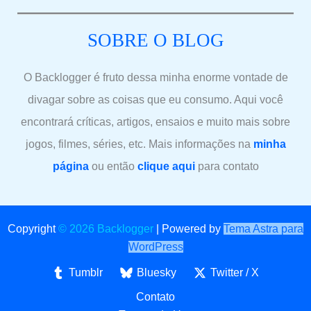
SOBRE O BLOG
O Backlogger é fruto dessa minha enorme vontade de
divagar sobre as coisas que eu consumo. Aqui você
encontrará críticas, artigos, ensaios e muito mais sobre
jogos, filmes, séries, etc. Mais informações na
minha
página
ou então
clique aqui
para contato
Copyright
© 2026 Backlogger
|
Powered by
Tema Astra para
WordPress
Tumblr
Bluesky
Twitter / X
Contato