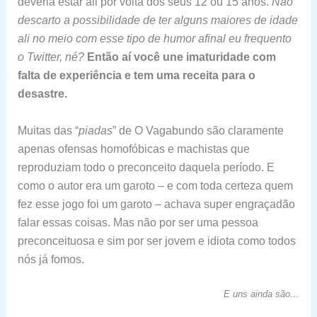
deveria estar ali por volta dos seus 12 ou 15 anos.
Não
descarto a possibilidade de ter alguns maiores de idade
ali no meio com esse tipo de humor afinal eu frequento
o Twitter, né?
Então aí você une imaturidade com
falta de experiência e tem uma receita para o
desastre.
Muitas das “
piadas
” de O Vagabundo são claramente
apenas ofensas homofóbicas e machistas que
reproduziam todo o preconceito daquela período. E
como o autor era um garoto – e com toda certeza quem
fez esse jogo foi um garoto – achava super engraçadão
falar essas coisas. Mas não por ser uma pessoa
preconceituosa e sim por ser jovem e idiota como todos
nós já fomos.
E uns ainda são…