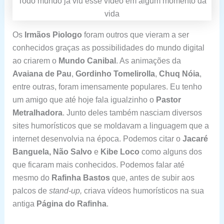
Todo mundo já viu esse vídeo em algum momento da
vida
Os
Irmãos Piologo
foram outros que vieram a ser
conhecidos graças as possibilidades do mundo digital
ao criarem o
Mundo Canibal
. As animações da
Avaiana de Pau
,
Gordinho Tomelirolla
,
Chuq Nóia
,
entre outras, foram imensamente populares. Eu tenho
um amigo que até hoje fala igualzinho o
Pastor
Metralhadora
. Junto deles também nasciam diversos
sites humorísticos que se moldavam a linguagem que a
internet desenvolvia na época. Podemos citar o
Jacaré
Banguela, Não Salvo
e
Kibe Loco
como alguns dos
que ficaram mais conhecidos. Podemos falar até
mesmo do
Rafinha Bastos
que, antes de subir aos
palcos de
stand-up,
criava vídeos humorísticos na sua
antiga
Página do Rafinha
.