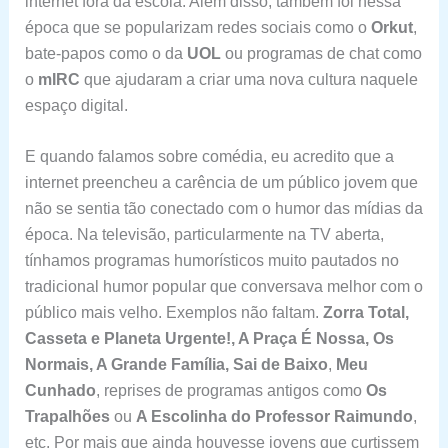
internet fora da escola. Além disso, também foi nessa
época que se popularizam redes sociais como o
Orkut
,
bate-papos como o da
UOL
ou programas de chat como
o
mIRC
que ajudaram a criar uma nova cultura naquele
espaço digital.
E quando falamos sobre comédia, eu acredito que a
internet preencheu a carência de um público jovem que
não se sentia tão conectado com o humor das mídias da
época. Na televisão, particularmente na TV aberta,
tínhamos programas humorísticos muito pautados no
tradicional humor popular que conversava melhor com o
público mais velho. Exemplos não faltam.
Zorra Total,
Casseta e Planeta Urgente!, A Praça É Nossa,
Os
Normais, A Grande Família, Sai de Baixo
,
Meu
Cunhado
, reprises de programas antigos como
Os
Trapalhões
ou
A Escolinha do Professor Raimundo
,
etc. Por mais que ainda houvesse jovens que curtissem