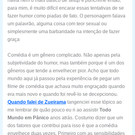
havia nem o mais básico de
setup
e
punchline
então,
para mim, é muito difícil encarar essas tentativas de se
fazer humor como piadas de fato. O personagem falava
um palavrão, alguma coisa com teor sexual ou
simplesmente uma barbaridade na intenção de fazer
graça
Comédia é um gênero complicado. Não apenas pela
subjetividade do humor, mas também porque é um dos
gêneros que tende a envelhecer pior. Acho que todo
mundo aqui já passou pela experiência de pegar um
filme de comédia que achava muito engraçado quando
era mais novo e quando foi revê-lo se decepcionou.
Quando falei de Zueirama
tangenciei esse tópico ao
me lembrar de quão pouco eu ri ao assistir
Todo
Mundo em Pânico
anos atrás. Costumo dizer que um
dos fatores que contribui para isso é que a comédia
envelhece duas vezes. Primeiro com as sensibilidades