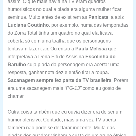
assim. O que mais havia na TV eram quadros
humorísticos no qual a piada era alguma mulher ficar
seminua. Muito antes de existirem as
Panicats
, a atriz
Luciana Coutinho
, por exemplo, numa das temporadas
do Zorra Total tinha um quadro no qual ela ficava
coberta só com uma toalha que os personagens
tentavam fazer cair. Ou então a
Paula Melissa
que
interpretava a Dona Fifi de Assis na
Escolinha do
Barulho
cuja piada da personagem era acertar uma
resposta, ganhar nota dez e então tirar a roupa.
Sacanagem sempre fez parte da TV brasileira
. Porém
era uma sacanagem mais
“PG-13”
como eu gosto de
chamar.
Outra coisa também que eu ouvia dizer era de ser um
humor ofensivo. Contudo, mais uma vez TV aberta
também não pode se declarar inocente. Muita das
piadas dos quadros vinham a custa de um grupo étnico