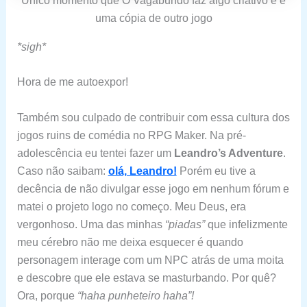
Único momento que O Vagabundo faz algo criativo e é
uma cópia de outro jogo
*sigh*
Hora de me autoexpor!
Também sou culpado de contribuir com essa cultura dos
jogos ruins de comédia no RPG Maker. Na pré-
adolescência eu tentei fazer um
Leandro’s Adventure
.
Caso não saibam:
olá, Leandro!
Porém eu tive a
decência de não divulgar esse jogo em nenhum fórum e
matei o projeto logo no começo. Meu Deus, era
vergonhoso. Uma das minhas
“piadas”
que infelizmente
meu cérebro não me deixa esquecer é quando
personagem interage com um NPC atrás de uma moita
e descobre que ele estava se masturbando. Por quê?
Ora, porque
“haha punheteiro haha”!