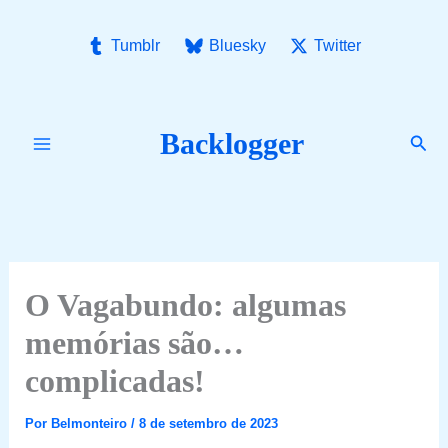
Ir
para
Tumblr
Bluesky
Twitter
o
conteúdo
Backlogger
Pesq
O Vagabundo: algumas
memórias são…
complicadas!
Por
Belmonteiro
/
8 de setembro de 2023